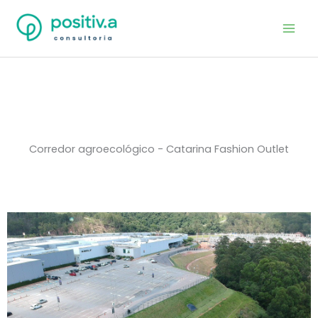
Ir
Mai
para
Men
o
conteúdo
Corredor agroecológico - Catarina Fashion Outlet