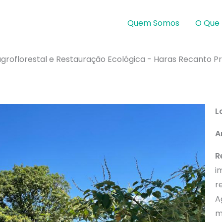
Quem Somos
O Que
groflorestal e Restauração Ecológica - Haras Recanto P
L
A
R
i
r
A
m