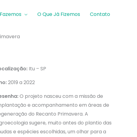
 Fazemos
O Que Já Fizemos
Contato
rimavera
ocalização:
Itu – SP
no:
2019 a 2022
esenha:
O projeto nasceu com a missão de
mplantação e acompanhamento em áreas de
egeneração do Recanto Primavera.
A
groecologia sugere, muito antes do plantio das
udas e espécies escolhidas, um olhar para a