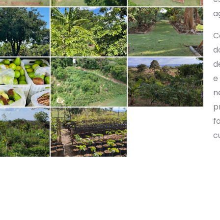
a
C
d
d
e
n
p
f
c