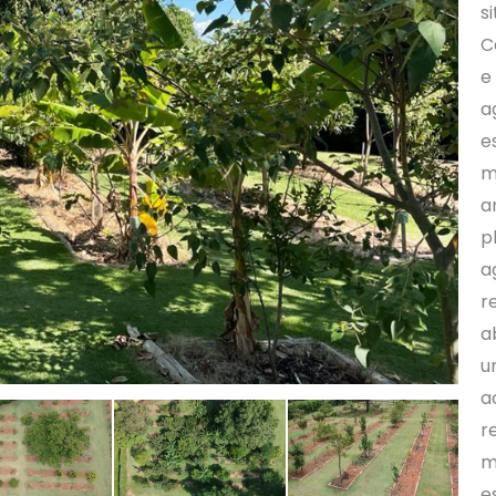
s
C
e
a
e
m
a
p
a
r
a
u
a
r
m
e