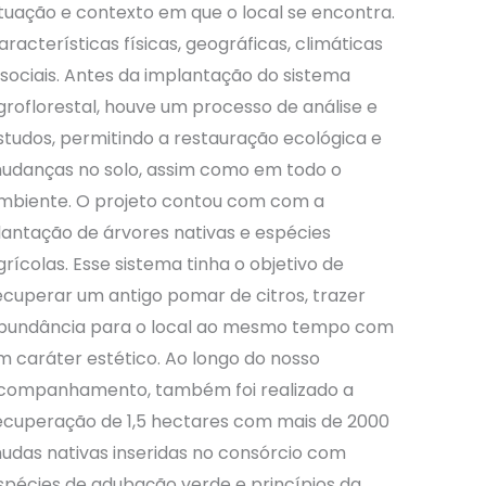
ituação e contexto em que o local se encontra.
aracterísticas físicas, geográficas, climáticas
 sociais. Antes da implantação do sistema
groflorestal, houve um processo de análise e
studos, permitindo a restauração ecológica e
udanças no solo, assim como em todo o
mbiente. O projeto contou com com a
lantação de árvores nativas e espécies
grícolas. Esse sistema tinha o objetivo de
ecuperar um antigo pomar de citros, trazer
bundância para o local ao mesmo tempo com
m caráter estético. Ao longo do nosso
companhamento, também foi realizado a
ecuperação de 1,5 hectares com mais de 2000
udas nativas inseridas no consórcio com
spécies de adubação verde e princípios da