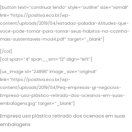
[button text=”continuar lendo” style=”outline” size=”xsmall”
link=”https://positiva.eco.br/wp-
content/uploads/2019/04/estadao-paladar-Atitudes-que-
voce-pode-tomar-para-tornar-seus-habitos-na-cozinha-
mais-sustentaveis-mod4.pdf” target=”_blank”]
[/col]
[col span=”4″ span__sm=”12″ align=”left”]
[ux_image id=”24896″ image_size=”original”
link=”https://positiva.eco.br/wp-
content/uploads/2019/04/Peq-empresas-gr-negocios-
Empresa-usa-plástico-retirado-dos-oceanos-em-suas-
embalagens.jpg” target=”_blank”]
Empresa usa plástico retirado dos ocenaos em suas
embalagens