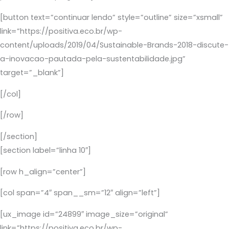
[button text=”continuar lendo” style=”outline” size=”xsmall”
link=”https://positiva.eco.br/wp-
content/uploads/2019/04/Sustainable-Brands-2018-discute-
a-inovacao-pautada-pela-sustentabilidade.jpg”
target=”_blank”]
[/col]
[/row]
[/section]
[section label=”linha 10″]
[row h_align=”center”]
[col span=”4″ span__sm=”12″ align=”left”]
[ux_image id=”24899″ image_size=”original”
link=”https://positiva.eco.br/wp-