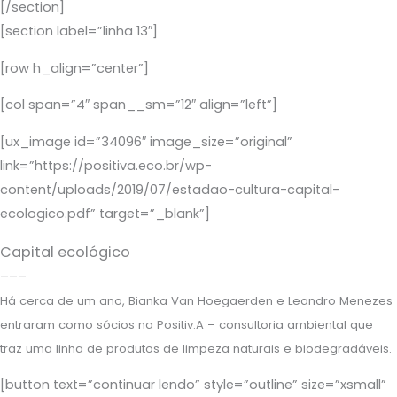
[/section]
[section label=”linha 13″]
[row h_align=”center”]
[col span=”4″ span__sm=”12″ align=”left”]
[ux_image id=”34096″ image_size=”original”
link=”https://positiva.eco.br/wp-
content/uploads/2019/07/estadao-cultura-capital-
ecologico.pdf” target=”_blank”]
Capital ecológico
–––
Há cerca de um ano, Bianka Van Hoegaerden e Leandro Menezes
entraram como sócios na Positiv.A – consultoria ambiental que
traz uma linha de produtos de limpeza naturais e biodegradáveis.
[button text=”continuar lendo” style=”outline” size=”xsmall”