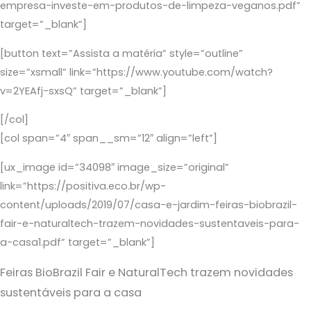
empresa-investe-em-produtos-de-limpeza-veganos.pdf”
target=”_blank”]
[button text=”Assista a matéria” style=”outline”
size=”xsmall” link=”https://www.youtube.com/watch?
v=2YEAfj-sxsQ” target=”_blank”]
[/col]
[col span=”4″ span__sm=”12″ align=”left”]
[ux_image id=”34098″ image_size=”original”
link=”https://positiva.eco.br/wp-
content/uploads/2019/07/casa-e-jardim-feiras-biobrazil-
fair-e-naturaltech-trazem-novidades-sustentaveis-para-
a-casa1.pdf” target=”_blank”]
Feiras BioBrazil Fair e NaturalTech trazem novidades
sustentáveis para a casa