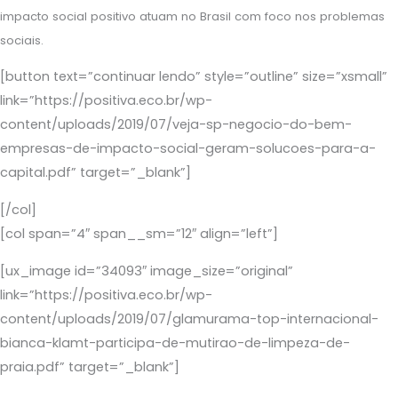
impacto social positivo atuam no Brasil com foco nos problemas
sociais.
[button text=”continuar lendo” style=”outline” size=”xsmall”
link=”https://positiva.eco.br/wp-
content/uploads/2019/07/veja-sp-negocio-do-bem-
empresas-de-impacto-social-geram-solucoes-para-a-
capital.pdf” target=”_blank”]
[/col]
[col span=”4″ span__sm=”12″ align=”left”]
[ux_image id=”34093″ image_size=”original”
link=”https://positiva.eco.br/wp-
content/uploads/2019/07/glamurama-top-internacional-
bianca-klamt-participa-de-mutirao-de-limpeza-de-
praia.pdf” target=”_blank”]