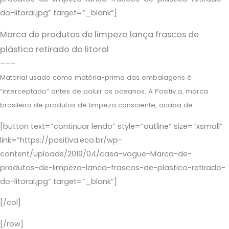
do-litoral.jpg” target=”_blank”]
Marca de produtos de limpeza lança frascos de
plástico retirado do litoral
–––
Material usado como matéria-prima das embalagens é
“interceptado” antes de poluir os oceanos. A Positiv.a, marca
brasileira de produtos de limpeza consciente, acaba de
[button text=”continuar lendo” style=”outline” size=”xsmall”
link=”https://positiva.eco.br/wp-
content/uploads/2019/04/casa-vogue-Marca-de-
produtos-de-limpeza-lanca-frascos-de-plastico-retirado-
do-litoral.jpg” target=”_blank”]
[/col]
[/row]