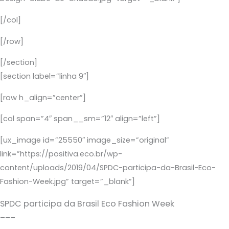
[/col]
[/row]
[/section]
[section label=”linha 9″]
[row h_align=”center”]
[col span=”4″ span__sm=”12″ align=”left”]
[ux_image id=”25550″ image_size=”original”
link=”https://positiva.eco.br/wp-
content/uploads/2019/04/SPDC-participa-da-Brasil-Eco-
Fashion-Week.jpg” target=”_blank”]
SPDC participa da Brasil Eco Fashion Week
–––