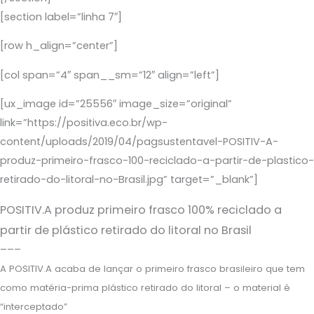
[section label=”linha 7″]
[row h_align=”center”]
[col span=”4″ span__sm=”12″ align=”left”]
[ux_image id=”25556″ image_size=”original”
link=”https://positiva.eco.br/wp-
content/uploads/2019/04/pagsustentavel-POSITIV-A-
produz-primeiro-frasco-100-reciclado-a-partir-de-plastico-
retirado-do-litoral-no-Brasil.jpg” target=”_blank”]
POSITIV.A produz primeiro frasco 100% reciclado a
partir de plástico retirado do litoral no Brasil
–––
A POSITIV.A acaba de lançar o primeiro frasco brasileiro que tem
como matéria-prima plástico retirado do litoral – o material é
“interceptado”