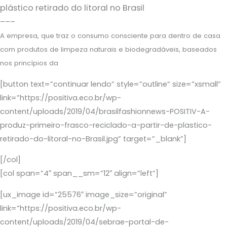
plástico retirado do litoral no Brasil
–––
A empresa, que traz o consumo consciente para dentro de casa
com produtos de limpeza naturais e biodegradáveis, baseados
nos princípios da
[button text=”continuar lendo” style=”outline” size=”xsmall”
link=”https://positiva.eco.br/wp-
content/uploads/2019/04/brasilfashionnews-POSITIV-A-
produz-primeiro-frasco-reciclado-a-partir-de-plastico-
retirado-do-litoral-no-Brasil.jpg” target=”_blank”]
[/col]
[col span=”4″ span__sm=”12″ align=”left”]
[ux_image id=”25576″ image_size=”original”
link=”https://positiva.eco.br/wp-
content/uploads/2019/04/sebrae-portal-de-