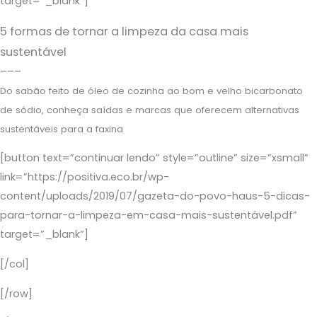
target=”_blank”]
5 formas de tornar a limpeza da casa mais
sustentável
–––
Do sabão feito de óleo de cozinha ao bom e velho bicarbonato
de sódio, conheça saídas e marcas que oferecem alternativas
sustentáveis para a faxina
[button text=”continuar lendo” style=”outline” size=”xsmall”
link=”https://positiva.eco.br/wp-
content/uploads/2019/07/gazeta-do-povo-haus-5-dicas-
para-tornar-a-limpeza-em-casa-mais-sustentável.pdf”
target=”_blank”]
[/col]
[/row]