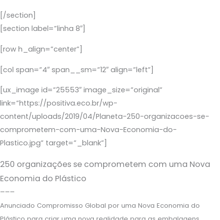
[/section]
[section label=”linha 8″]
[row h_align=”center”]
[col span=”4″ span__sm=”12″ align=”left”]
[ux_image id=”25553″ image_size=”original”
link=”https://positiva.eco.br/wp-
content/uploads/2019/04/Planeta-250-organizacoes-se-
comprometem-com-uma-Nova-Economia-do-
Plastico.jpg” target=”_blank”]
250 organizações se comprometem com uma Nova
Economia do Plástico
–––
Anunciado Compromisso Global por uma Nova Economia do
Plástico para criar uma nova realidade para as embalagens