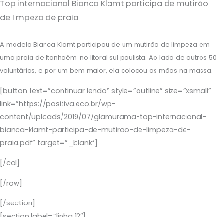
Top internacional Bianca Klamt participa de mutirão
de limpeza de praia
–––
A modelo Bianca Klamt participou de um mutirão de limpeza em
uma praia de Itanhaém, no litoral sul paulista. Ao lado de outros 50
voluntários, e por um bem maior, ela colocou as mãos na massa.
[button text=”continuar lendo” style=”outline” size=”xsmall”
link=”https://positiva.eco.br/wp-
content/uploads/2019/07/glamurama-top-internacional-
bianca-klamt-participa-de-mutirao-de-limpeza-de-
praia.pdf” target=”_blank”]
[/col]
[/row]
[/section]
[section label=”linha 12″]