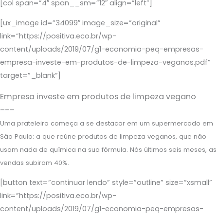
[col span=”4″ span__sm=”12″ align=”left”]
[ux_image id=”34099″ image_size=”original”
link=”https://positiva.eco.br/wp-
content/uploads/2019/07/g1-economia-peq-empresas-
empresa-investe-em-produtos-de-limpeza-veganos.pdf”
target=”_blank”]
Empresa investe em produtos de limpeza vegano
–––
Uma prateleira começa a se destacar em um supermercado em
São Paulo: a que reúne produtos de limpeza veganos, que não
usam nada de química na sua fórmula. Nós últimos seis meses, as
vendas subiram 40%.
[button text=”continuar lendo” style=”outline” size=”xsmall”
link=”https://positiva.eco.br/wp-
content/uploads/2019/07/g1-economia-peq-empresas-