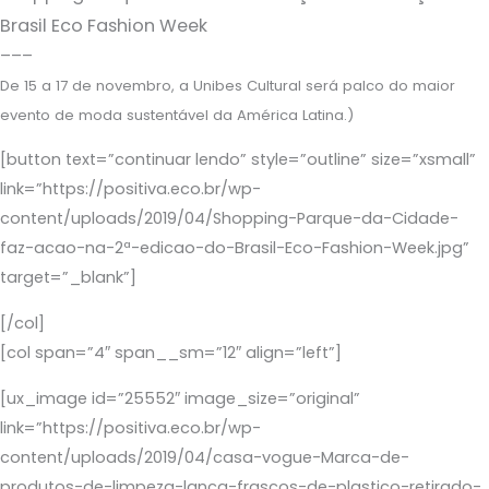
Brasil Eco Fashion Week
–––
De 15 a 17 de novembro, a Unibes Cultural será palco do maior
evento de moda sustentável da América Latina.)
[button text=”continuar lendo” style=”outline” size=”xsmall”
link=”https://positiva.eco.br/wp-
content/uploads/2019/04/Shopping-Parque-da-Cidade-
faz-acao-na-2ª-edicao-do-Brasil-Eco-Fashion-Week.jpg”
target=”_blank”]
[/col]
[col span=”4″ span__sm=”12″ align=”left”]
[ux_image id=”25552″ image_size=”original”
link=”https://positiva.eco.br/wp-
content/uploads/2019/04/casa-vogue-Marca-de-
produtos-de-limpeza-lanca-frascos-de-plastico-retirado-