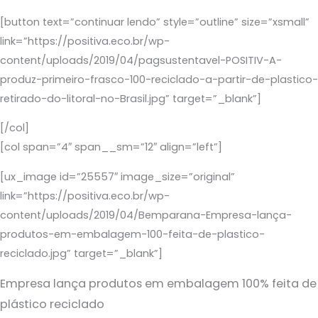
[button text=”continuar lendo” style=”outline” size=”xsmall”
link=”https://positiva.eco.br/wp-
content/uploads/2019/04/pagsustentavel-POSITIV-A-
produz-primeiro-frasco-100-reciclado-a-partir-de-plastico-
retirado-do-litoral-no-Brasil.jpg” target=”_blank”]
[/col]
[col span=”4″ span__sm=”12″ align=”left”]
[ux_image id=”25557″ image_size=”original”
link=”https://positiva.eco.br/wp-
content/uploads/2019/04/Bemparana-Empresa-lança-
produtos-em-embalagem-100-feita-de-plastico-
reciclado.jpg” target=”_blank”]
Empresa lança produtos em embalagem 100% feita de
plástico reciclado