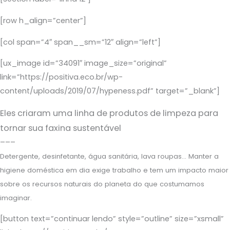
[row h_align=”center”]
[col span=”4″ span__sm=”12″ align=”left”]
[ux_image id=”34091″ image_size=”original”
link=”https://positiva.eco.br/wp-
content/uploads/2019/07/hypeness.pdf” target=”_blank”]
Eles criaram uma linha de produtos de limpeza para
tornar sua faxina sustentável
–––
Detergente, desinfetante, água sanitária, lava roupas… Manter a
higiene doméstica em dia exige trabalho e tem um impacto maior
sobre os recursos naturais do planeta do que costumamos
imaginar.
[button text=”continuar lendo” style=”outline” size=”xsmall”