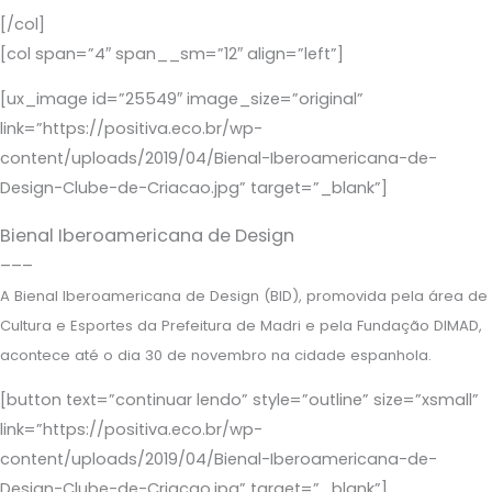
[/col]
[col span=”4″ span__sm=”12″ align=”left”]
[ux_image id=”25549″ image_size=”original”
link=”https://positiva.eco.br/wp-
content/uploads/2019/04/Bienal-Iberoamericana-de-
Design-Clube-de-Criacao.jpg” target=”_blank”]
Bienal Iberoamericana de Design
–––
A Bienal Iberoamericana de Design (BID), promovida pela área de
Cultura e Esportes da Prefeitura de Madri e pela Fundação DIMAD,
acontece até o dia 30 de novembro na cidade espanhola.
[button text=”continuar lendo” style=”outline” size=”xsmall”
link=”https://positiva.eco.br/wp-
content/uploads/2019/04/Bienal-Iberoamericana-de-
Design-Clube-de-Criacao.jpg” target=”_blank”]