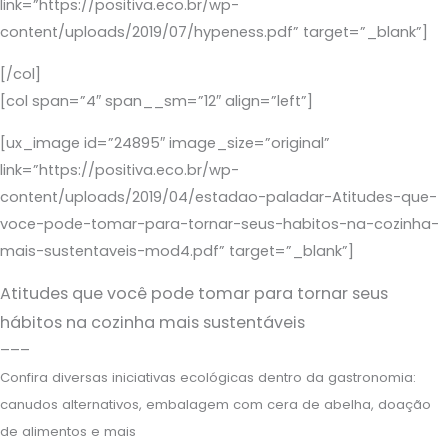
link=”https://positiva.eco.br/wp-
content/uploads/2019/07/hypeness.pdf” target=”_blank”]
[/col]
[col span=”4″ span__sm=”12″ align=”left”]
[ux_image id=”24895″ image_size=”original”
link=”https://positiva.eco.br/wp-
content/uploads/2019/04/estadao-paladar-Atitudes-que-
voce-pode-tomar-para-tornar-seus-habitos-na-cozinha-
mais-sustentaveis-mod4.pdf” target=”_blank”]
Atitudes que você pode tomar para tornar seus
hábitos na cozinha mais sustentáveis
–––
Confira diversas iniciativas ecológicas dentro da gastronomia:
canudos alternativos, embalagem com cera de abelha, doação
de alimentos e mais