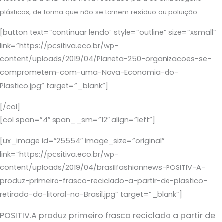
plásticas, de forma que não se tornem resíduo ou poluição
[button text=”continuar lendo” style=”outline” size=”xsmall”
link=”https://positiva.eco.br/wp-
content/uploads/2019/04/Planeta-250-organizacoes-se-
comprometem-com-uma-Nova-Economia-do-
Plastico.jpg” target=”_blank”]
[/col]
[col span=”4″ span__sm=”12″ align=”left”]
[ux_image id=”25554″ image_size=”original”
link=”https://positiva.eco.br/wp-
content/uploads/2019/04/brasilfashionnews-POSITIV-A-
produz-primeiro-frasco-reciclado-a-partir-de-plastico-
retirado-do-litoral-no-Brasil.jpg” target=”_blank”]
POSITIV.A produz primeiro frasco reciclado a partir de