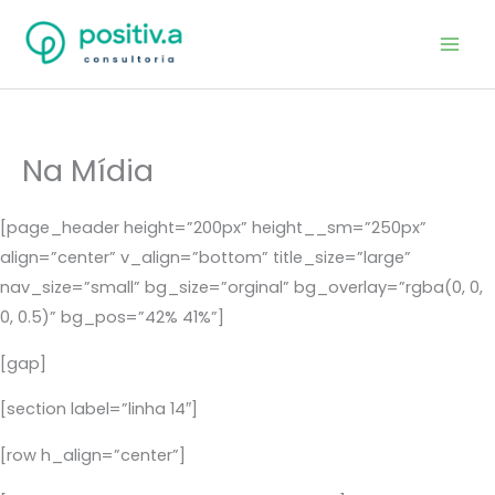
Ir
Mai
para
Men
o
conteúdo
Na Mídia
[page_header height=”200px” height__sm=”250px”
align=”center” v_align=”bottom” title_size=”large”
nav_size=”small” bg_size=”orginal” bg_overlay=”rgba(0, 0,
0, 0.5)” bg_pos=”42% 41%”]
[gap]
[section label=”linha 14″]
[row h_align=”center”]