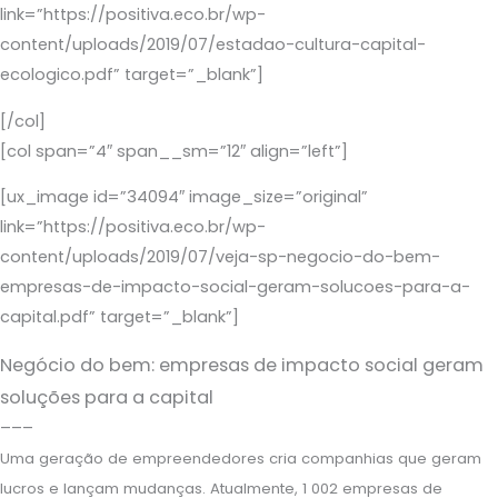
link=”https://positiva.eco.br/wp-
content/uploads/2019/07/estadao-cultura-capital-
ecologico.pdf” target=”_blank”]
[/col]
[col span=”4″ span__sm=”12″ align=”left”]
[ux_image id=”34094″ image_size=”original”
link=”https://positiva.eco.br/wp-
content/uploads/2019/07/veja-sp-negocio-do-bem-
empresas-de-impacto-social-geram-solucoes-para-a-
capital.pdf” target=”_blank”]
Negócio do bem: empresas de impacto social geram
soluções para a capital
–––
Uma geração de empreendedores cria companhias que geram
lucros e lançam mudanças. Atualmente, 1 002 empresas de