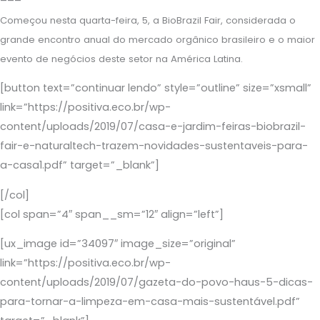
–––
Começou nesta quarta-feira, 5, a BioBrazil Fair, considerada o
grande encontro anual do mercado orgânico brasileiro e o maior
evento de negócios deste setor na América Latina.
[button text=”continuar lendo” style=”outline” size=”xsmall”
link=”https://positiva.eco.br/wp-
content/uploads/2019/07/casa-e-jardim-feiras-biobrazil-
fair-e-naturaltech-trazem-novidades-sustentaveis-para-
a-casa1.pdf” target=”_blank”]
[/col]
[col span=”4″ span__sm=”12″ align=”left”]
[ux_image id=”34097″ image_size=”original”
link=”https://positiva.eco.br/wp-
content/uploads/2019/07/gazeta-do-povo-haus-5-dicas-
para-tornar-a-limpeza-em-casa-mais-sustentável.pdf”