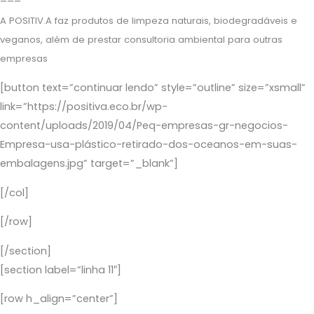
–––
A POSITIV.A faz produtos de limpeza naturais, biodegradáveis e
veganos, além de prestar consultoria ambiental para outras
empresas
[button text=”continuar lendo” style=”outline” size=”xsmall”
link=”https://positiva.eco.br/wp-
content/uploads/2019/04/Peq-empresas-gr-negocios-
Empresa-usa-plástico-retirado-dos-oceanos-em-suas-
embalagens.jpg” target=”_blank”]
[/col]
[/row]
[/section]
[section label=”linha 11″]
[row h_align=”center”]